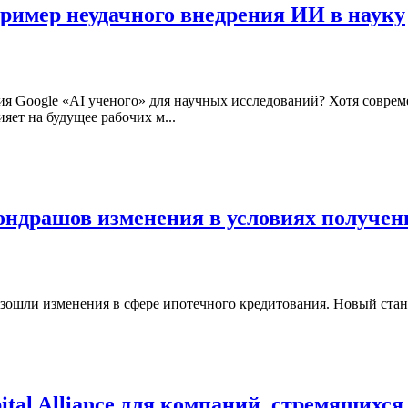
ример неудачного внедрения ИИ в науку
 Google «AI ученого» для научных исследований? Хотя совреме
яет на будущее рабочих м...
ондрашов изменения в условиях получен
ошли изменения в сфере ипотечного кредитования. Новый стандар
ital Alliance для компаний, стремящихс