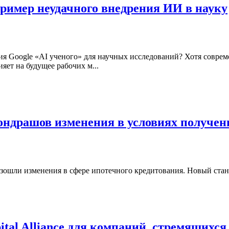
ример неудачного внедрения ИИ в науку
 Google «AI ученого» для научных исследований? Хотя совреме
яет на будущее рабочих м...
ондрашов изменения в условиях получен
ошли изменения в сфере ипотечного кредитования. Новый стандар
ital Alliance для компаний, стремящихс